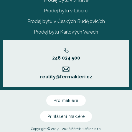
Prodej bytu v Jihlavě
Prodej bytu v Liberci
Prodej bytu v Českých Budějovicích
Prodej bytu Karlových Varech
246 034 500
reality@fermakleri.cz
Pro makléře
Přihlášení makléře
Copyright © 2017 - 2026 FérMakléři.cz s.r.o.