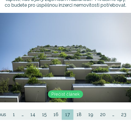
co budete pro úspěšnou inzerci nemovitosti potřebovat.
Přečíst článek
(current)
ous
1
…
14
15
16
17
18
19
20
…
23