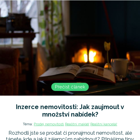
Přečíst článek
Inzerce nemovitosti: Jak zaujmout v
množství nabídek?
Téma:
Prodej nemovitosti
Realitní makléř
Realitní kancelář
Rozhodli jste se prodat či pronajmout nemovitost, ale
tápete, kde a jak ji zájemcům nabídnout? Přinášíme tipy,