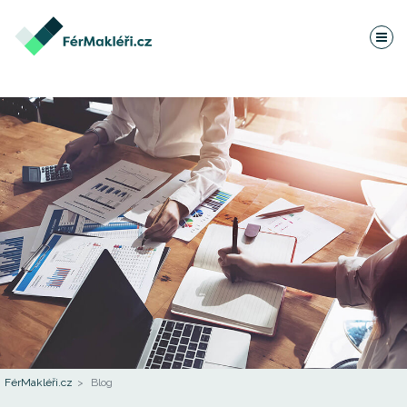
FérMakléři.cz
Blog