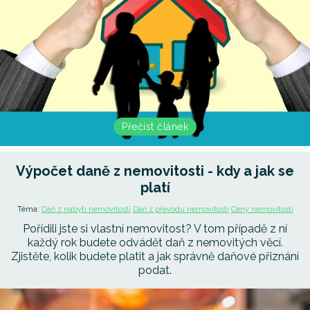
Přečíst článek
Výpočet daně z nemovitosti - kdy a jak se
platí
Téma:
Daň z nabytí nemovitosti
Daň z převodu nemovitosti
Ceny nemovitostí
Pořídili jste si vlastní nemovitost? V tom případě z ní
každý rok budete odvádět daň z nemovitých věcí.
Zjistěte, kolik budete platit a jak správně daňové přiznání
podat.