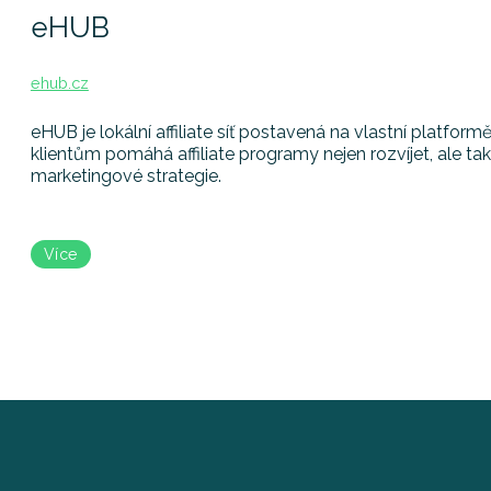
eHUB
ehub.cz
eHUB je lokální affiliate síť postavená na vlastní platfo
klientům pomáhá affiliate programy nejen rozvíjet, ale ta
marketingové strategie.
Více