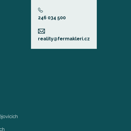
246 034 500
reality@fermakleri.cz
jovicích
ech