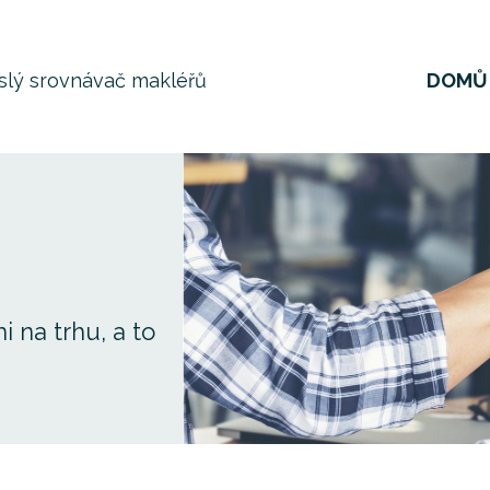
DOMŮ
slý srovnávač makléřů
 na trhu, a to