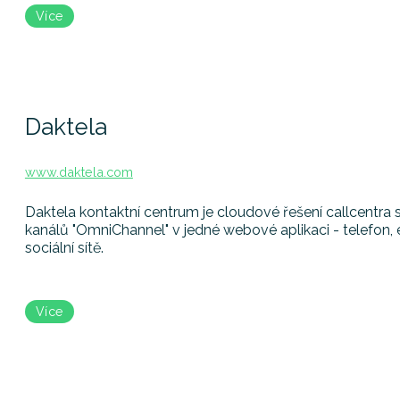
Více
Daktela
www.daktela.com
Daktela kontaktní centrum je cloudové řešení callcentr
kanálů "OmniChannel" v jedné webové aplikaci - telefon
sociální sítě.
Více