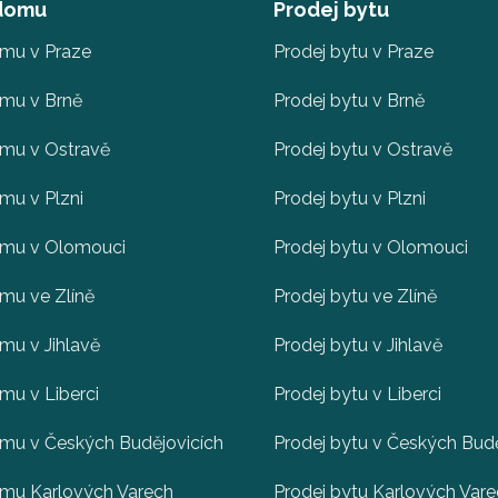
 domu
Prodej bytu
omu v Praze
Prodej bytu v Praze
omu v Brně
Prodej bytu v Brně
omu v Ostravě
Prodej bytu v Ostravě
mu v Plzni
Prodej bytu v Plzni
omu v Olomouci
Prodej bytu v Olomouci
mu ve Zlíně
Prodej bytu ve Zlíně
mu v Jihlavě
Prodej bytu v Jihlavě
mu v Liberci
Prodej bytu v Liberci
omu v Českých Budějovicích
Prodej bytu v Českých Budě
omu Karlových Varech
Prodej bytu Karlových Var