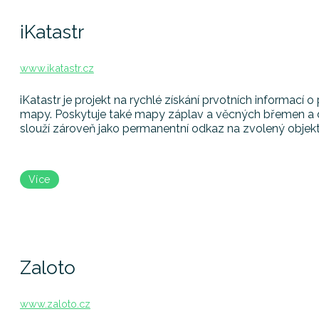
iKatastr
www.ikatastr.cz
iKatastr je projekt na rychlé získání prvotních informac
mapy. Poskytuje také mapy záplav a věcných břemen a d
slouží zároveň jako permanentní odkaz na zvolený objekt
Více
Zaloto
www.zaloto.cz