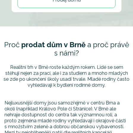
Proč
prodat dům v Brně
a proč právě
s námi?
Realitní trh v Brně roste každým rokem. Lidé se sem
stěhují nejen za prací, ale i za studiem a mnoho mladých
se zde po ukončení školy usadí trvale. Mladé rodiny často
vyhledávají k bydlení rodinné domy.
Nejluxusnější domy jsou samozřejmě v centru Brna a
okolí (například Královo Pole či Stránice). V Brně ale
nehraje dostupnost do centra tak významnou roli, a
proto zejména mladé rodiny vyhledávají i okrajové části
s množstvím zeleně a dobrou občanskou vybaveností.
Mezi ty nejoblíbenější patří dle realitních kanceláří