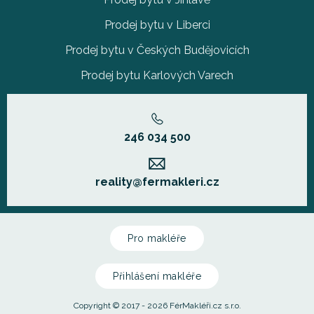
Prodej bytu v Liberci
Prodej bytu v Českých Budějovicích
Prodej bytu Karlových Varech
246 034 500
reality@fermakleri.cz
Pro makléře
Přihlášení makléře
Copyright © 2017 - 2026 FérMakléři.cz s.r.o.