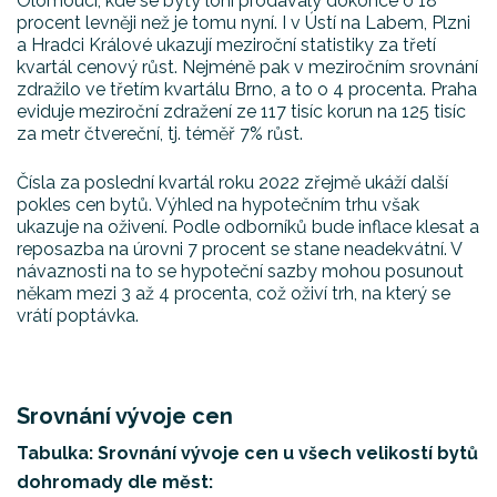
Olomouci, kde se byty loni prodávaly dokonce o 18
procent levněji než je tomu nyní. I v Ústí na Labem, Plzni
a Hradci Králové ukazují meziroční statistiky za třetí
kvartál cenový růst. Nejméně pak v meziročním srovnání
zdražilo ve třetím kvartálu Brno, a to o 4 procenta. Praha
eviduje meziroční zdražení ze 117 tisíc korun na 125 tisíc
za metr čtvereční, tj. téměř 7% růst.
Čísla za poslední kvartál roku 2022 zřejmě ukáží další
pokles cen bytů. Výhled na hypotečním trhu však
ukazuje na oživení. Podle odborníků bude inflace klesat a
reposazba na úrovni 7 procent se stane neadekvátní. V
návaznosti na to se hypoteční sazby mohou posunout
někam mezi 3 až 4 procenta, což oživí trh, na který se
vrátí poptávka.
Srovnání vývoje cen
Tabulka: Srovnání vývoje cen u všech velikostí bytů
dohromady dle měst: