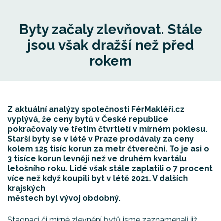
Byty začaly zlevňovat. Stále
jsou však dražší než před
rokem
Z aktuální analýzy společnosti FérMakléři.cz
vyplývá, že ceny bytů v České republice
pokračovaly
ve třetím čtvrtletí v mírném poklesu.
Starší byty se v létě v Praze prodávaly za ceny
kolem 125 tisíc
korun za metr čtvereční. To je asi o
3 tisíce korun levněji než ve druhém kvartálu
letošního roku.
Lidé však stále zaplatili o 7 procent
více než když koupili byt v létě 2021. V dalších
krajských
městech byl vývoj obdobný.
Stagnaci či mírné zlevnění bytů jsme zaznamenali již