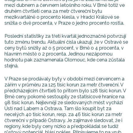
mezi dubnem a červnem letošního roku. V Brně totiž ve
druhém čtvrtletí cena za metr čtvereční bytu
mezikvartálně o procento klesla, v Hradci Králové se
snížila o dvě procenta, v Praze o jedno procento rostla.
Poslední statistiky za třetí kvartál jednoznačně potvrzují
tuto změnu trendu. Aktuální čísla ukazují, že v Ostravě se
ceny bytů snížily až o 5 procent, v Brně o 4 procenta, v
hlavním městě o 2 procenta. Jedinou nezápornou
hodnotu pak zaznamenala Olomouc, kde cena zůstala
stejná.
V Praze se prodávaly byty v období mezi červencem a
zářím v průměru za 125 tisíc korun za metr čtvereční. V
předcházejícím čtvrtletí to přitom bylo 128 tisíc korun. V
Brně ceny pokorně sestoupily ze statisícové hranice na
98 tisíc korun. Nejlevněji ze sledovaných měst vychází
Ústí nad Labem a Ostrava. Tam šlo koupit byt za
necelých 40 tisíc korun, resp. za 46 tisíc korun za metr
čtvereční v případě Ostravy. Je zajímavé sledovat, že i
regiony, kde byly ceny nízko a předpokládal se tudíž
růstový potenciál, hlásí pokles. Připisujeme to na vrub