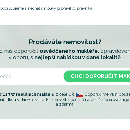
 Doporučujeme si nechat smlouvy připravit od právníka.
Prodáváte nemovitost?
od nás doporučit
osvědčeného makléře
, opravdovéh
v oboru, s
nejlepší nabídkou v dané lokalitě
.
CHCI DOPORUČIT MA
 z
11 737 realitních makléřů
z celé ČR
. Doporučíme vám pouze t
nabídkou v dané lokalitě. Finální volba je čistě na vás. Naše srovnání 
a zdarma.