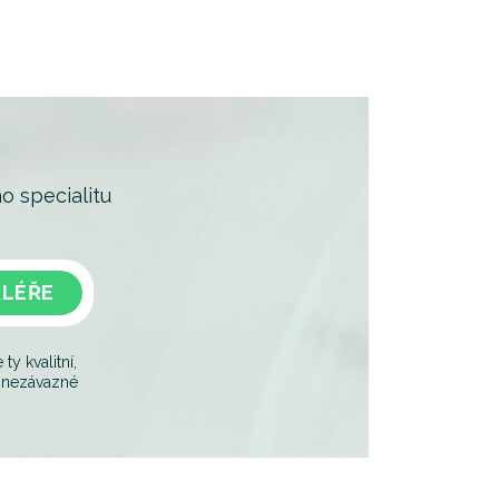
o specialitu
KLÉŘE
y kvalitní,
je nezávazné