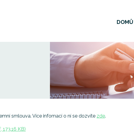
DOMŮ
mní smlouva. Více infomací o ní se dozvíte
zde
.
 173.16 KB)