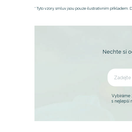
* Tyto vzory smluv jsou pouze ilustrativním příkladem.
Nechte si 
Vybíráme
s nejlepší 