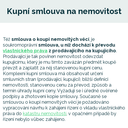
Kupní smlouva na nemovitost
Též
smlouva o koupi nemovitých věcí
, je
soukromoprávní
smlouva, u níž dochází k převodu
vlastnického práva
z prodávajícího na kupujícího
.
Prodávající je tak povinen nemovitost odevzdat
kupujícímu, který je mu tímto zavázán předmět koupě
převzít a zaplatit za něj stanovenou kupní cenu.
Komplexní kupní smlouva má obsahovat určení
smluvních stran (prodávající, kupující), bližší definici
nemovitosti, stanovenou cenu za převod, způsob a
termín úhrady kupní ceny. Vyžadují se i úředně ověřené
podpisy a zhotovení kopie smlouvy. Současně se
smlouvou o koupi nemovitých věcí je požadováno
vypracování návrhu k zahájení řízení o vkladu vlastnického
práva do
katastru nemovitostí
, v opačném případě by
řízení nebylo vůbec zahájeno.