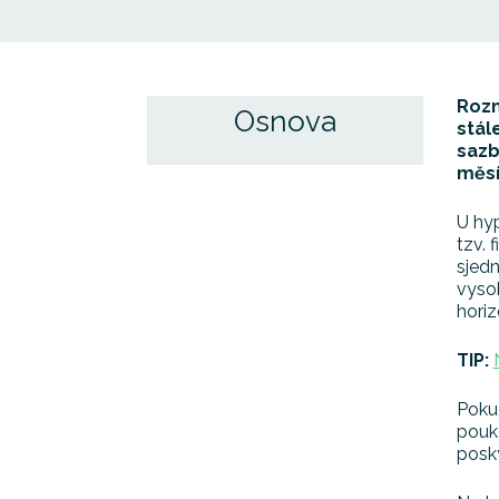
Rozm
Osnova
stál
sazb
měsí
U hy
tzv. 
sjedn
vysok
horiz
TIP:
Pokud
pouka
posky