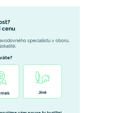
ost?
í cenu
avodovného specialistu v oboru,
okalitě.
váte?
Jiné
emek
oručíme vám pouze ty kvalitní,