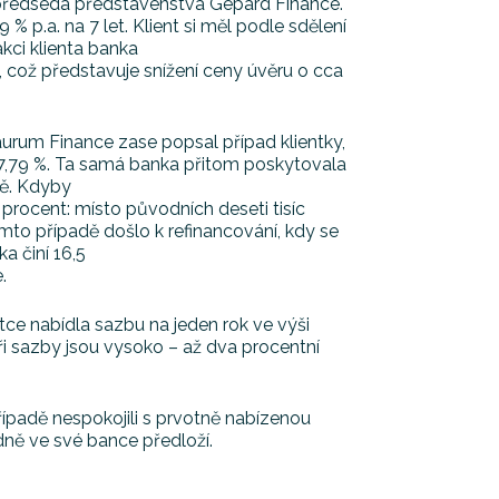
předseda představenstva Gepard Finance.
 % p.a. na 7 let. Klient si měl podle sdělení
kci klienta banka
u, což představuje snížení ceny úvěru o cca
urum Finance zase popsal případ klientky,
bu 7,79 %. Ta samá banka přitom poskytovala
ně. Kdyby
o procent: místo původních deseti tisíc
tomto případě došlo k refinancování, kdy se
a činí 16,5
.
ntce nabídla sazbu na jeden rok ve výši
ři sazby jsou vysoko – až dva procentní
ípadě nespokojili s prvotně nabízenou
dně ve své bance předloží.