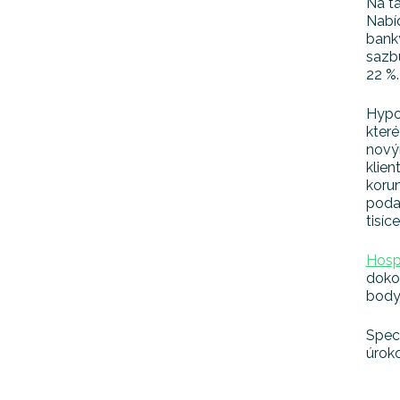
Na t
Nabíd
banky
sazbu
22 %.
Hypo
které
nový
klien
korun
podař
tisíc
Hosp
dokon
body 
Speci
úroko