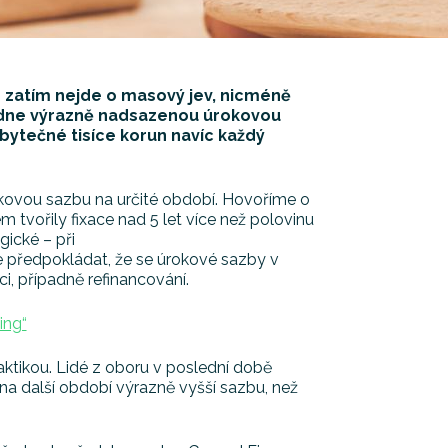
 zatím nejde o masový jev, nicméně
nabídne výrazně nadsazenou úrokovou
bytečné tisíce korun navíc každý
okovou sazbu na určité období. Hovoříme o
kem tvořily fixace nad 5 let více než polovinu
gické – při
e předpokládat, že se úrokové sazby v
i, případně refinancování.
ing“
ktikou. Lidé z oboru v poslední době
 na další období výrazně vyšší sazbu, než