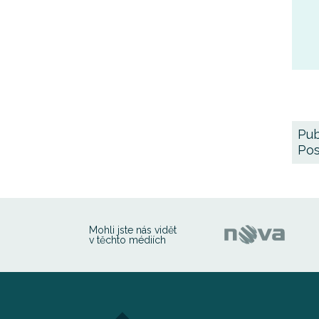
Pub
Pos
Mohli jste nás vidět
v těchto médiích