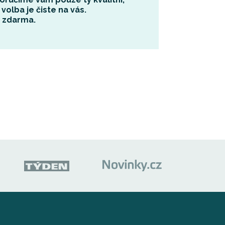
 volba je čiste na vás.
a
zdarma
.