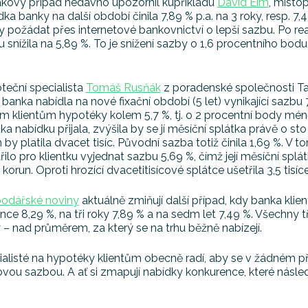
akový případ nedávno upozornil kupříkladu
David Eim
, místo
ka banky na další období činila 7,89 % p.a. na 3 roky, resp. 7,49
 požádat přes internetové bankovnictví o lepší sazbu. Po rea
 snížila na 5,89 %. To je snížení sazby o 1,6 procentního bod
teční specialista
Tomáš Rusňák
z poradenské společnosti Ta
 banka nabídla na nové fixační období (5 let) vynikající saz
m klientům hypotéky kolem 5,7 %, tj. o 2 procentní body mé
tka nabídku přijala, zvýšila by se jí měsíční splátka právě o st
 by platila dvacet tisíc. Původní sazba totiž činila 1,69 %. V 
ilo pro klientku vyjednat sazbu 5,69 %, čímž její měsíční splátk
e korun. Oproti hrozící dvacetitisícové splátce ušetřila 3,5 tisíce
odářské noviny
aktuálně zmiňují další případ, kdy banka klie
ce 8,29 %, na tři roky 7,89 % a na sedm let 7,49 %. Všechny t
– nad průměrem, za který se na trhu běžně nabízejí.
alisté na hypotéky klientům obecně radí, aby se v žádném př
vou sazbou. A ať si zmapují nabídky konkurence, které násle