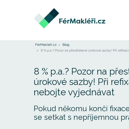
FérMakléři.cz
Blog
8 % p.a.? Pozor na přestřelené úrokové sazby! Při refixac
8 % p.a.? Pozor na pře
úrokové sazby! Při refix
nebojte vyjednávat
Pokud někomu končí fixace
se setkat s nepříjemnou pr