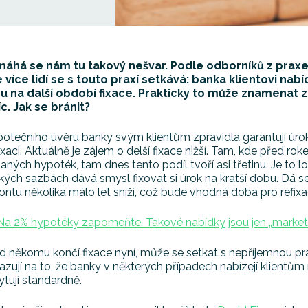
áhá se nám tu takový nešvar. Podle odborníků z praxe
e více lidí se s touto praxí setkává: banka klientovi 
u na další období fixace. Prakticky to může znamenat z
c. Jak se bránit?
potečního úvěru banky svým klientům zpravidla garantují úr
fixaci. Aktuálně je zájem o delší fixace nižší. Tam, kde před ro
aných hypoték, tam dnes tento podíl tvoří asi třetinu. Je to lo
ých sazbách dává smysl fixovat si úrok na kratší dobu. Dá s
ontu několika málo let sníží, což bude vhodná doba pro refixac
Na 2% hypotéky zapomeňte. Takové nabídky jsou jen „market
 někomu končí fixace nyní, může se setkat s nepříjemnou pra
zují na to, že banky v některých případech nabízejí klientům
tují standardně.