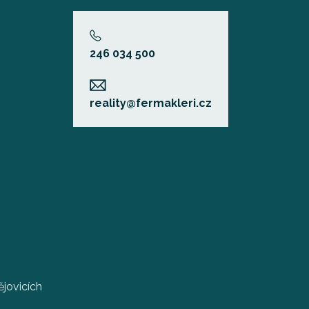
246 034 500
reality@fermakleri.cz
jovicích