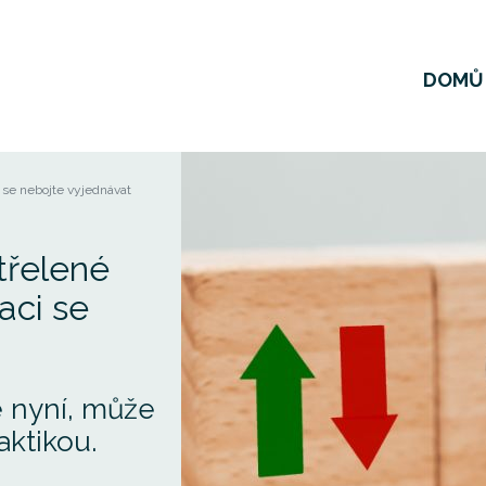
DOMŮ
i se nebojte vyjednávat
střelené
aci se
 nyní, může
aktikou.